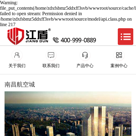
Warning:
file_put_contents(/home/zdxfsbmz5ddxff3svb/wwwroot/source/cache/l
failed to open stream: Permission denied in
/home/zdxfsbmz5ddxff3svb/wwwroot/source/model/api.class.php on
line 217
关于我们
联系我们
产品中心
案例中心
南昌航空城