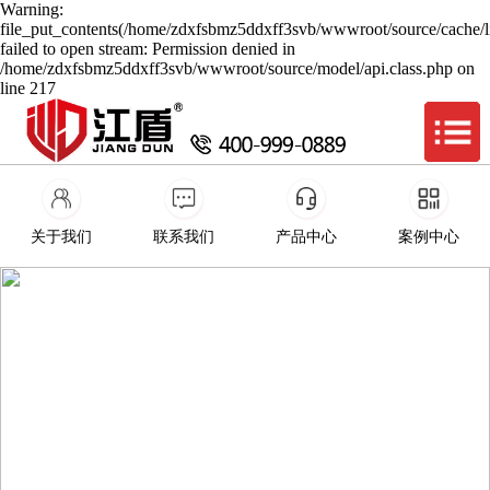
Warning:
file_put_contents(/home/zdxfsbmz5ddxff3svb/wwwroot/source/cache/l
failed to open stream: Permission denied in
/home/zdxfsbmz5ddxff3svb/wwwroot/source/model/api.class.php on
line 217
关于我们
联系我们
产品中心
案例中心