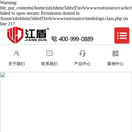
Warning:
file_put_contents(/home/zdxfsbmz5ddxff3svb/wwwroot/source/cache/l
failed to open stream: Permission denied in
/home/zdxfsbmz5ddxff3svb/wwwroot/source/model/api.class.php on
line 217
关于我们
联系我们
产品中心
案例中心