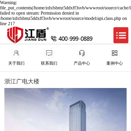
Warning:
file_put_contents(/home/zdxfsbmz5ddxff3svb/wwwroot/source/cache/l
failed to open stream: Permission denied in
/home/zdxfsbmz5ddxff3svb/wwwroot/source/model/api.class.php on
line 217
关于我们
联系我们
产品中心
案例中心
浙江广电大楼