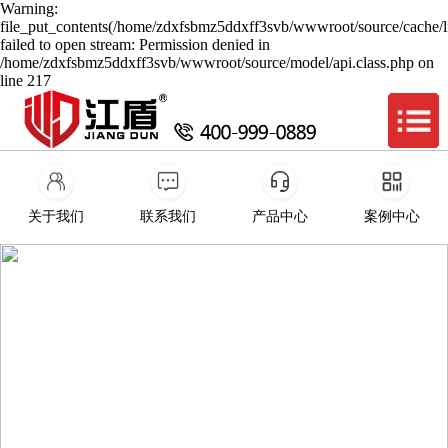
Warning:
file_put_contents(/home/zdxfsbmz5ddxff3svb/wwwroot/source/cache/l
failed to open stream: Permission denied in
/home/zdxfsbmz5ddxff3svb/wwwroot/source/model/api.class.php on
line 217
关于我们
联系我们
产品中心
案例中心