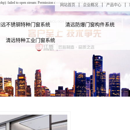
hp): failed to open stream: Permission denied in /home/zdxfsbmz5ddxff3svb/wwwroot/source/
网站首页
企业概况
产品中心
清远不锈钢特种门窗系统
清远防爆门窗构件系统
清远特种工业门窗系统
不锈钢保温门系列
清远A-B钢质防爆门系列
清
清远单向玻璃透视窗
不锈钢防潮气密门
清远不锈钢防爆门系列
清
清远电子屏蔽窗系列
不锈钢防火玻璃门
清远防爆玻璃门系列
清
清远防辐射窗系列
不锈钢防火窗系列
清远防爆联动门系列
清
清远防辐射门系列
不锈钢防火防盗门
清远防爆密闭窗系列
清
清远钢质抗风工业大门
不锈钢隔音门
清远防爆密闭门系列
清
清远工业提升门系列
不锈钢平板防火门
清远防爆墙系列
清
清远铝合金工业大门