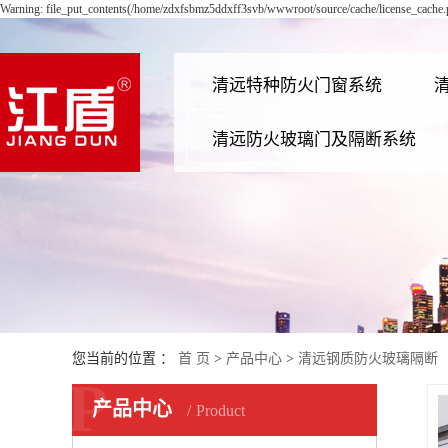
Warning: file_put_contents(/home/zdxfsbmz5ddxff3svb/wwwroot/source/cache/license_cache.p
清远特种防火门窗系统
清远防火玻璃门及隔断系统
清远超大防火玻璃门系统
清远
清远不锈钢防火玻璃隔断
清远超大平板防火门
清远
清远不锈钢防火玻璃门
清远防火2-3小时防火窗
清远
清远防火楼宇玻璃门
清远防火2-3小时防火门
清远
清远钢质防火玻璃隔断
您当前的位置 ：
首 页
>
产品中心
>
清远钢质防火玻璃隔断
清远防火保温门系列
清远
清远钢质防火玻璃门
P
清远防火防爆门系列
清远
产品中心
清远铝合金防火玻璃隔断
Product
清远防火隔音窗系列
清远
清远铝合金防火玻璃门