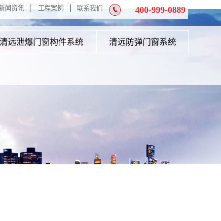
model/api.class.php on line 217
新闻资讯
工程案例
联系我们
400-999-0889
清远泄爆门窗构件系统
清远防弹门窗系统
远不锈钢泄爆门系列
清远防弹安全门系列
远钢质泄爆窗系列
清远防弹玻璃安全门
远钢质泄爆门系列
清远防弹玻璃系列
远铝合金泄爆窗系列
清远防弹防盗安全窗
远铝合金泄爆天窗
清远金库门系列
远轻质铝合金泄爆窗
清远枪弹库门系列
远泄爆百叶窗系列
清远银行A级防火门系列