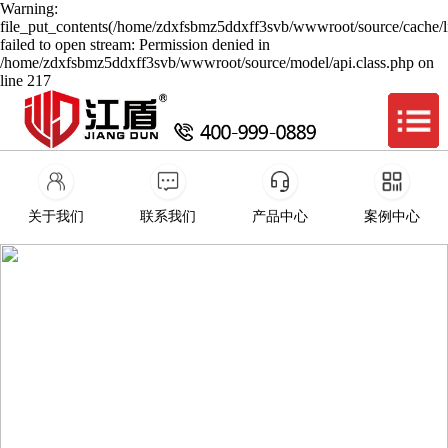
Warning:
file_put_contents(/home/zdxfsbmz5ddxff3svb/wwwroot/source/cache/l
failed to open stream: Permission denied in
/home/zdxfsbmz5ddxff3svb/wwwroot/source/model/api.class.php on
line 217
关于我们
联系我们
产品中心
案例中心