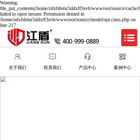
Warning:
file_put_contents(/home/zdxfsbmz5ddxff3svb/wwwroot/source/cache/l
failed to open stream: Permission denied in
/home/zdxfsbmz5ddxff3svb/wwwroot/source/model/api.class.php on
line 217
关于我们
联系我们
产品中心
案例中心